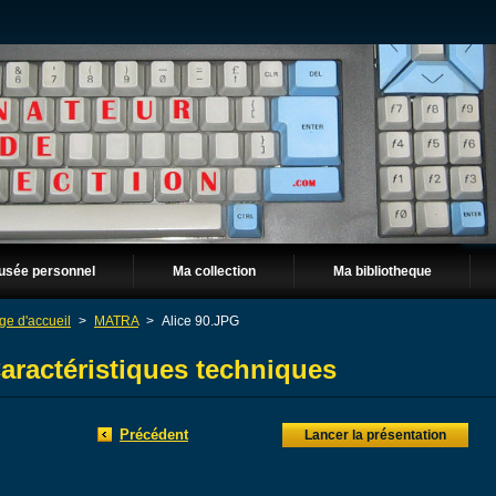
usée personnel
Ma collection
Ma bibliotheque
ge d'accueil
>
MATRA
>
Alice 90.JPG
aractéristiques techniques
Précédent
Lancer la présentation