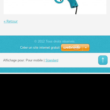
« Retour
© 2012 Tous droits réservés.
Créer un site internet gratuit
Affichage pour:
Pour mobile
|
Standard