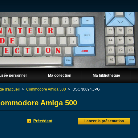
usée personnel
Ma collection
Ma bibliotheque
ge d'accueil
>
Commodore Amiga 500
>
DSCN0094.JPG
ommodore Amiga 500
Précédent
Lancer la présentation