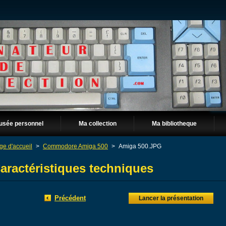
usée personnel
Ma collection
Ma bibliotheque
ge d'accueil
>
Commodore Amiga 500
>
Amiga 500.JPG
aractéristiques techniques
Précédent
Lancer la présentation