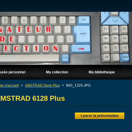
usée personnel
Ma collection
Ma bibliotheque
ge d'accueil
>
AMSTRAD Serie Plus
>
IMG_1329.JPG
MSTRAD 6128 Plus
Lancer la présentation