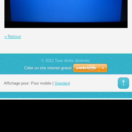
« Retour
© 2012 Tous droits réservés.
Créer un site internet gratuit
Affichage pour:
Pour mobile
|
Standard